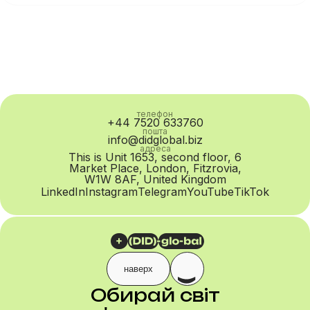
погіршується маршрутизація, зростає PDD, падає ASR...
телефон
+44 7520 633760
пошта
info@didglobal.biz
адреса
This is Unit 1653, second floor, 6
Market Place, London, Fitzrovia,
W1W 8AF, United Kingdom
LinkedIn
Instagram
Telegram
YouTube
TikTok
наверх
Обирай світ