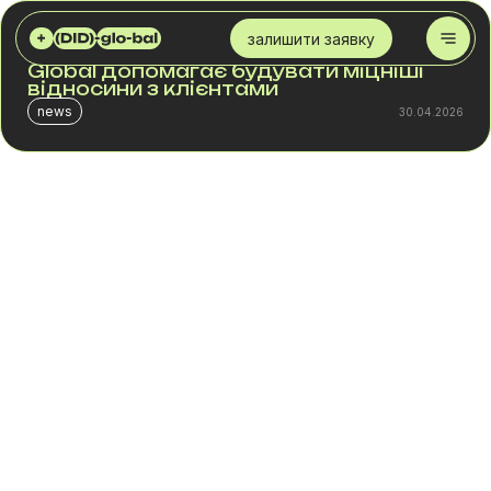
DID GLOBAL
БЛОГ
ПЕРСОНАЛІЗАЦІЯ КОМУНІКАЦІЙ: ЯК DID GLOBAL ДОПОМАГАЄ БУДУВАТИ МІЦНІШІ ВІДНОСИНИ З КЛІЄНТАМИ
залишити заявку
Персоналізація комунікацій: як DID
Global допомагає будувати міцніші
відносини з клієнтами
news
30.04.2026
У більшості бізнесів комунікація з клієнтами будується
за шаблоном. Одне повідомлення, один сценарій, одна
логіка для всієї бази. Поки обсяг невеликий, це не
створює проблем.
З ростом кількості звернень ситуація змінюється.
Частина клієнтів не реагує, частина відкладає дію,
частина взагалі випадає з воронки. Повторні продажі
стають менш передбачуваними, а ефективність
кампаній падає навіть при тих самих умовах.
Причина в тому, що комунікація не враховує контекст.
Клієнт отримує повідомлення без прив’язки до своєї