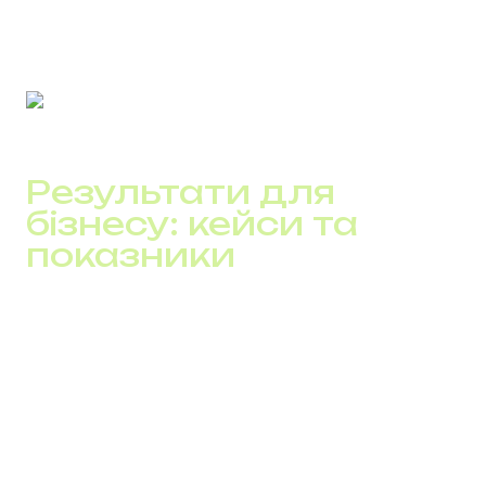
повідомлення, а проходить зрозумілий шлях взаємодії
з бізнесом.
Результати для
бізнесу: кейси та
показники
Персоналізація впливає не на окремі показники, а на
всю логіку обробки звернень. Це одразу видно в
цифрах.
Типові зміни після впровадження:
CTR SMS зростає з 2–3% до 6–10%
час обробки ліда скорочується на 20–30%