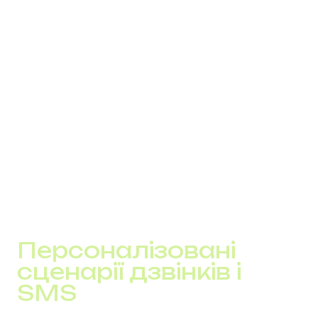
нові ліди → окрема група менеджерів, швидка
обробка
VIP-клієнти → пріоритетне з’єднання без черги
повторні звернення → на того ж менеджера
пропущені дзвінки → автоматичний callback
Це дає конкретний ефект:
скорочення часу відповіді до кількох секунд
менше “перекидань” між операторами
вища конверсія у повторних продажах
Персоналізовані
сценарії дзвінків і
SMS