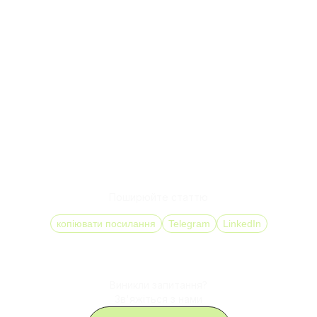
Аналітика дзвінків має сенс тільки тоді, коли вона
інтегрована в процеси: CRM, маршрутизацію і роботу
команди.
DID Global надає аналітику як частину IP телефонії: з
call tracking, записом розмов і повною інтеграцією з
CRM. Це дозволяє бачити не окремі дзвінки, а повну
картину обробки лідів.
Якщо у вас вже є дзвінки, але немає чіткого розуміння,
що з ними відбувається — варто почати з аналізу. Це
швидше дає результат, ніж збільшення рекламного
бюджету.
Поширюйте статтю
копіювати посилання
Telegram
LinkedIn
Виникли запитання?
Зв'яжіться з нами