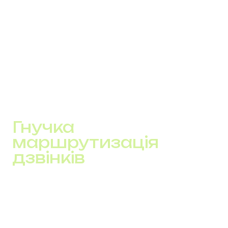
запис розмови
тривалість
результат дзвінка
Це дозволяє будувати сценарії не “в загальному”, а на
основі даних.
Наприклад, окремі сценарії для нових лідів і для
повторних клієнтів.
Гнучка
маршрутизація
дзвінків
Маршрутизація налаштовується під логіку роботи
відділу, а не за стандартним принципом “перший
вільний”.
Типові сценарії: