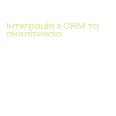
маршрутизації, даних і сценаріїв. Не через
“індивідуальні тексти”, а через те, як обробляється
кожен контакт.
Інтеграція з CRM та
аналітикою
IP телефонія інтегрується з CRM так, щоб кожен
дзвінок одразу мав контекст.
Перед з’єднанням менеджер бачить:
ім’я клієнта і статус (новий, активний,
неактивний)
історію звернень і дзвінків
попередні покупки або заявки
джерело ліда
Усі контакти фіксуються автоматично: