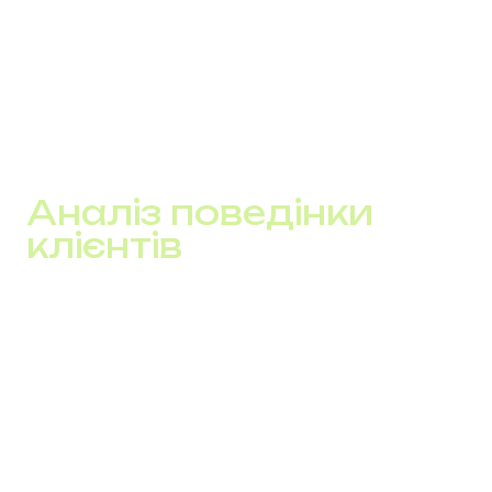
менше часу на уточнення базових даних
швидший перехід до суті розмови
зниження кількості помилок у комунікації
У середньому це скорочує час обробки ліда на 15–
25%.
Аналіз поведінки
клієнтів
Окрім базових даних, ключову роль відіграє поведінка
клієнта. Саме вона визначає, як і коли з ним варто
взаємодіяти.
Система враховує:
коли клієнт відповідає на дзвінки
які повідомлення відкриває або ігнорує