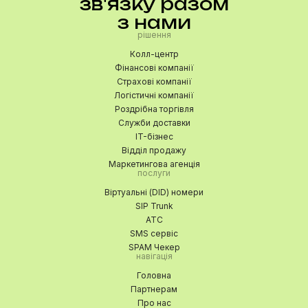
зв'язку разом
з нами
рішення
Колл-центр
Фінансові компанії
Страхові компанії
Логістичні компанії
Роздрібна торгівля
Служби доставки
IT-бізнес
Відділ продажу
Маркетингова агенція
послуги
Віртуальні (DID) номери
SIP Trunk
АТС
SMS сервіс
SPAM Чекер
навігація
Головна
Партнерам
Про нас