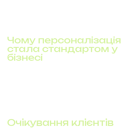
історії, дій або інтересу.
Персоналізація вирішує це на рівні процесу. Вона
дозволяє будувати взаємодію не навколо бази, а
навколо конкретного клієнта і його поведінки.
Чому персоналізація
стала стандартом у
бізнесі
Персоналізація перестала бути конкурентною
перевагою. Вона стала базовою вимогою. Клієнт
очікує, що компанія розуміє, хто він, що він робив
раніше і чому звертається саме зараз.
Якщо цього немає, комунікація сприймається як
випадкова і втрачає цінність.
Очікування клієнтів