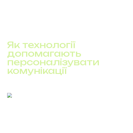
більш стабільну виручку без постійного
залучення нових лідів
Для бізнесу це означає меншу залежність від реклами
і кращу роботу з уже наявною базою.
Як технології
допомагають
персоналізувати
комунікації
Персоналізація не працює на рівні інтуїції. Вона
будується на даних і автоматизації. Без цього будь-
яка комунікація залишається загальною, навіть якщо в