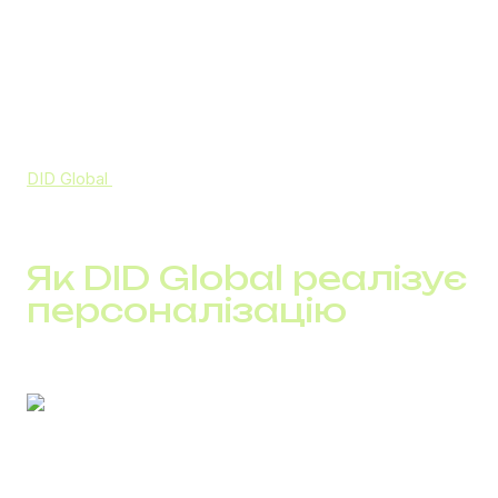
“маркетинговою функцією” і переходить у площину
інфраструктури.
Якщо у вас вже є база і дзвінки, але комунікація
будується за загальними сценаріями, варто почати з
перевірки: як розподіляються звернення, які дані
реально використовуються і де губиться контекст.
DID Global
допомагає налаштувати IP телефонію і SMS
так, щоб кожен контакт оброблявся з урахуванням
історії клієнта, а не за єдиним шаблоном.
Як DID Global реалізує
персоналізацію
Персоналізація в DID Global будується на рівні