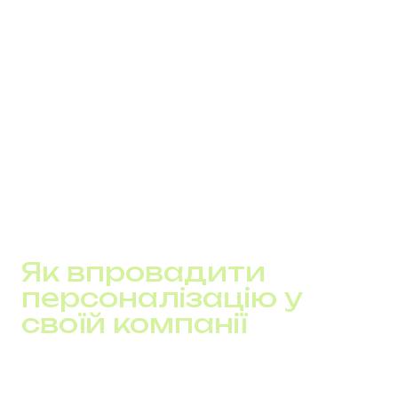
час першого контакту скоротився до кількох
хвилин
кількість “втрачених” лідів помітно знизилась
Ключова зміна — ліди перестали губитися між
каналами. Кожен контакт обробляється в межах
одного сценарію, без розривів у комунікації.
У таких кейсах ефект досягається не за рахунок
збільшення трафіку, а за рахунок того, що вже наявні
звернення починають оброблятися стабільно і без
втрат.
Як впровадити
персоналізацію у
своїй компанії
Персоналізація починається не з інструментів, а зі
структури процесів.