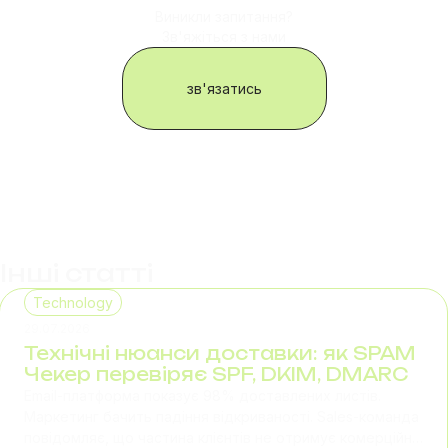
Виникли запитання?
Зв'яжіться з нами
зв'язатись
Інші статті
Technology
29.07.2026
Технічні нюанси доставки: як SPAM
Чекер перевіряє SPF, DKIM, DMARC
Email-платформа показує 98% доставлених листів.
Маркетинг бачить падіння відкриваності. Sales-команда
повідомляє, що частина клієнтів не отримує комерційні