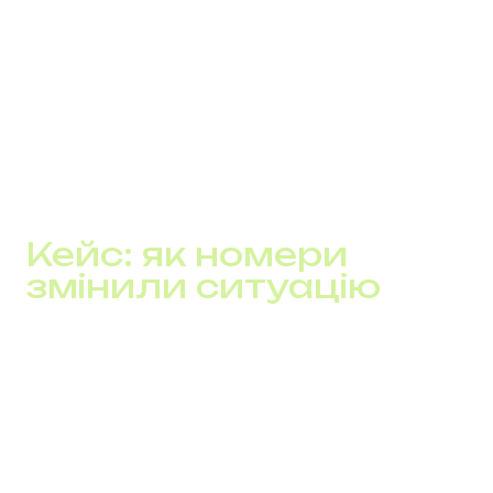
вашій цільовій країні
має інтеграцію з CRM
забезпечує масштабування бізнесу без складних
технічних процесів
пропонує SLA, 24/7 підтримку, захист даних
Кейс: як номери
змінили ситуацію
Український інтернет-магазин підключив віртуальні
номери у Німеччині, Чехії та Іспанії. За 3 місяці:
конверсія в заявки зросла на 26%
індекс клієнтської лояльності (NPS) підвищився
на 17 пунктів