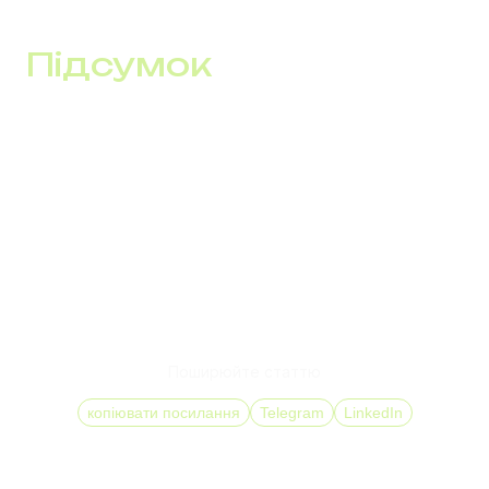
Підсумок
Міжнародні номери = стратегічна інвестиція
Міжнародні номери телефону
— це основа для
бізнес-іміджу, конкурентної переваги, зменшення
витрат і зростання клієнтської лояльності.
З DID Global ви можете легко підключити віртуальні
номери, налаштувати sip-номери, інтегрувати все в
єдину віртуальну АТС і вийти на нові міжнародні ринки,
без зайвих витрат і з результатами вже з першого
місяця.
Поширюйте статтю
копіювати посилання
Telegram
LinkedIn