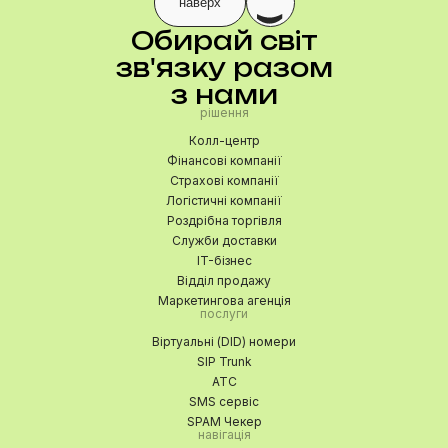
наверх
Обирай світ
зв'язку разом
з нами
рішення
Колл-центр
Фінансові компанії
Страхові компанії
Логістичні компанії
Роздрібна торгівля
Служби доставки
IT-бізнес
Відділ продажу
Маркетингова агенція
послуги
Віртуальні (DID) номери
SIP Trunk
АТС
SMS сервіс
SPAM Чекер
навігація