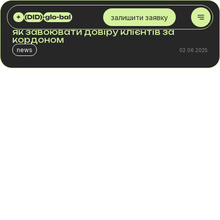
DID GLOBAL
БЛОГ
МІЖНАРОДНІ НОМЕРИ ДЛЯ E-COMMERCE: ЯК ЗАВОЮВАТИ ДОВІРУ КЛІЄНТІВ ЗА КОРДОНОМ
залишити заявку
Міжнародні номери для e-commerce:
як завоювати довіру клієнтів за
кордоном
news
02.06.2025
У світі електронної комерції перше враження про
компанію часто формує не сайт і не ціна, а зручність
зв’язку. Для клієнта в Іспанії чи Польщі важливо бачити
знайомий код країни, чути голосові привітання рідною
мовою та мати можливість зателефонувати за місцеві
тарифи. Саме тому міжнародні номери телефону –
стратегічний ресурс для масштабування бізнесу.
Ця стаття пояснить, як віртуальні номери, sip-номери
та віртуальна АТС допомагають компаніям створити
локальну присутність, підвищити клієнтський досвід,
досягти зменшення витрат та впевнено здійснювати
вихід на міжнародні ринки.