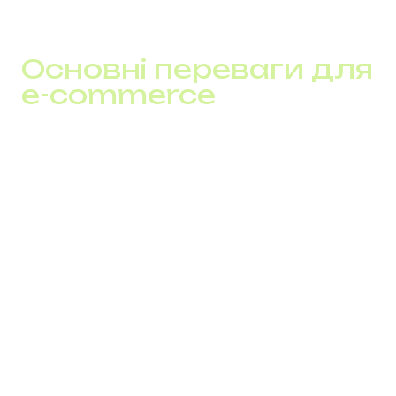
Основні переваги для
e-commerce
1. Економія на зв’язку
Завдяки IP-телефонії всі дзвінки проходять через
інтернет. Це означає зменшення витрат на
міжнародну аудиторію. Співробітники можуть
дзвонити без роумінгу, перебуваючи в будь-якій країні.
2. Швидкість реагування і NPS
Швидка відповідь = висока лояльність клієнтів. Через
маршрутизацію дзвінків запити розподіляються
автоматично. Приклад: після впровадження
багатоканальних номерів, компанія зменшила час
відповіді на 35% і підвищила індекс клієнтської
лояльності (NPS) на 19 пунктів.