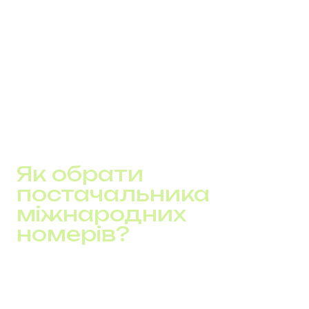
зберігати всі записи дзвінків
оцінювати KPI відділу продажу
аналізувати слабкі місця у сценаріях обробки
викликів
Це підвищує якість обслуговування, контроль і
керованість усіх каналів зв’язку.
Як обрати
постачальника
міжнародних
номерів?
Перш ніж запускати глобальне розширення, оберіть
партнера, який:
пропонує міські і мобільні міжнародні номери у