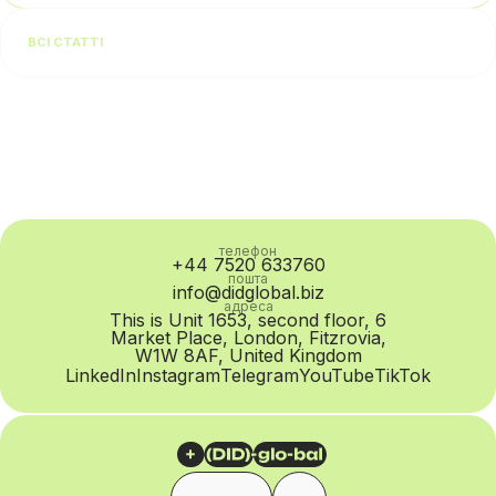
бізнес зазвичай починає перевіряти якість лідів або
роботу команди. На практиці проблема нерідко
ВСІ СТАТТІ
знаходиться на рівні SIP Trunk провайдера:
погіршується маршрутизація, зростає PDD, падає ASR...
телефон
+44 7520 633760
пошта
info@didglobal.biz
адреса
This is Unit 1653, second floor, 6
Market Place, London, Fitzrovia,
W1W 8AF, United Kingdom
LinkedIn
Instagram
Telegram
YouTube
TikTok