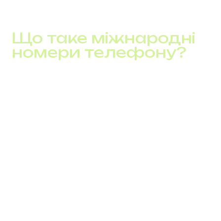
Що таке міжнародні
номери телефону?
Віртуальні номери
– це телефонні лінії, які не
прив’язані до SIM-карти чи географії. Вони
підключаються через sip-телефонію і дозволяють
здійснювати й отримувати дзвінки з будь-якого
куточку світу без роумінгу. Усе, що потрібно –
підключення до мережі інтернет і пристрій із
гарнітурою.
Компанії можуть обрати:
міські і мобільні міжнародні номери з місцевим
кодом
toll-free номери (0-800), які забезпечують
безкоштовний вхідний трафік