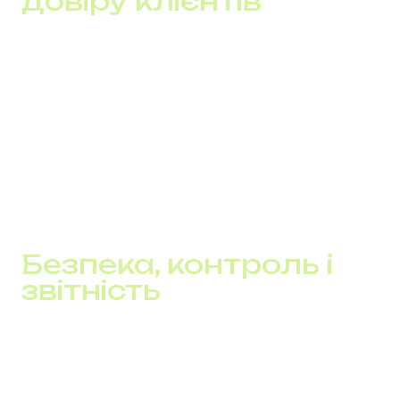
довіру клієнтів
Довіра – ключ до продажів. Якщо клієнт бачить
локальну присутність у вигляді міського номера з
рідним кодом країни, він охочіше залишить заявку або
зателефонує. А якщо є ще й багатомовна підтримка,
бар’єр у спілкуванні зникає повністю.
Компанії, що використовують toll-free номери,
збільшують кількість дзвінків із нових регіонів до 2
разів. Це сприяє зростанню конверсії.
Безпека, контроль і
звітність
Сучасна sip-телефонія дозволяє не лише
телефонувати. Вона дає змогу:
вести журнал дзвінків