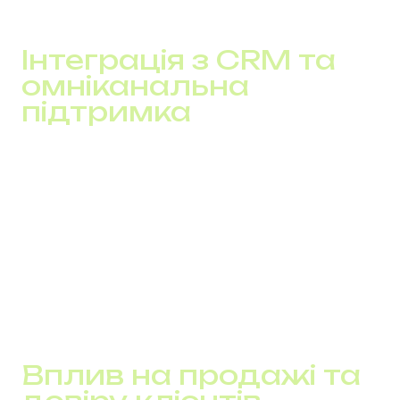
Інтеграція з CRM та
омніканальна
підтримка
Інтегруючи віртуальні номери з CRM, компанія зберігає
всю історію комунікацій: запис дзвінків, автоматичні
теги, нагадування. Це важливо для персоналізованого
обслуговування.
Через омніканальну підтримку всі канали (чат, пошта,
телефонія, месенджери) працюють як єдина система.
Це підвищує ефективність та формує професійний
імідж.
Вплив на продажі та