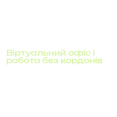
багатоканальні номери для одночасного
обслуговування десятків клієнтів
Ці варіанти забезпечують географічну гнучкість,
дозволяючи бізнесу виглядати локальним у будь-якій
країні.
Віртуальний офіс і
робота без кордонів
Завдяки віртуальні номери компанія більше не
прив’язана до офісу. Віртуальний офіс – це концепція,
де вся команда залишається на зв’язку незалежно від
локації. Все, що потрібно: sip-номер, ноутбук і
стабільний інтернет.
Це дає змогу швидко запускати філії, відкривати
міжнародні продажі та налагоджувати безшовна
комунікація без великих витрат.