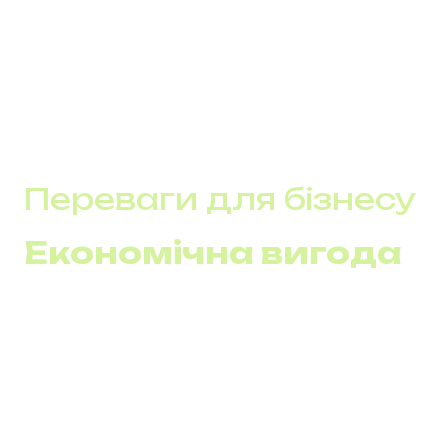
поетапного переходу на VoIP, використання
переваг локального і хмарного рішення.
Ідеально підходить для організацій, які
перебувають у перехідному періоді або бажають
поєднувати переваги обох підходів.
Переваги для бізнесу
Економічна вигода
Зниження загальних витрат:
Модернізовані
телефонні системи зменшують як початкові, так і
операційні витрати, особливо на дальні та
міжнародні дзвінки завдяки VoIP.
Оптимізація ресурсів:
Використання хмарних та
IP-рішень дозволяє економити на обслуговуванні та