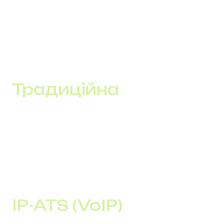
Вибір правильної системи може значно вплинути на
продуктивність роботи та задоволеність клієнтів.
Різноманітність доступних рішень на ринку дозволяє
підібрати оптимальний варіант, що відповідає
потребам та бюджету кожної організації.
Традиційна
Фізична система вимагає установки обладнання
на підприємстві.
Повний контроль за системою, висока безпека.
Великих організацій з наявною інфраструктурою.
IP-ATS (VoIP)