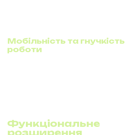
корпоративних ресурсів.
Інтеграція з мобільними пристроями:
Мобільні
програми дозволяють повноцінно використовувати
функціонал системи з будь-якого пристрою.
Мобільність та гнучкість
роботи
Підтримка віддаленої роботи:
Системи
забезпечують повний набір інструментів
комунікації для віддалених співробітників,
сприяючи гнучкості робочих процесів.
Єдине комунікаційне середовище:
Інтеграція
різних форм комунікацій у єдину платформу
полегшує взаємодію всередині команд.
Функціональне
розширення