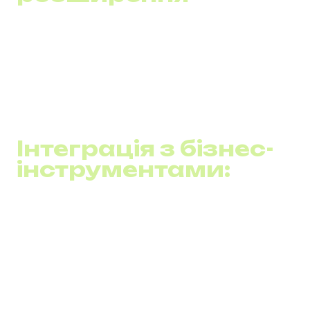
Розширені можливості кол-центру:
Автоматизація процесів керування дзвінками
підвищує ефективність обслуговування клієнтів.
Багатофункціональні комунікації:
Можливість
використання відео, чату та вебконференцій в
одній системі покращує взаємодію співробітників.
Інтеграція з бізнес-
інструментами:
Синхронізація з CRM та хмарними сервісами:
Забезпечує централізоване управління контактами
та покращує обслуговування клієнтів.
Універсальність використання:
Сумісність із
різними програмними та апаратними рішеннями
розширює можливості для бізнесу.