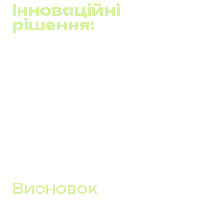
Інноваційні
рішення:
Економічна ефективність:
Фіксована річна
вартість забезпечує значну економію коштів.
Масштабованість та гнучкість:
Програмне
рішення легко адаптується до зростальних потреб
бізнесу, підтримуючи гнучку зміну числа
користувачів.
Комунікаційна платформа:
Включає всі необхідні
інструменти для ефективних комунікацій, від
відеоконференцій до інтеграції з провідними CRM.
Висновок
Використання сучасних телефонних систем, таких як