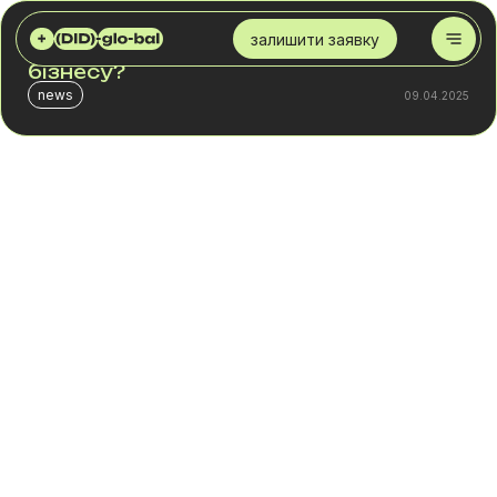
DID GLOBAL
БЛОГ
ЩО ТАКЕ АТС? ЯК ЦЕ ДОПОМАГАЄ БІЗНЕСУ?
залишити заявку
Що таке АТС? Як це допомагає
бізнесу?
news
09.04.2025
Коли ваш бізнес переходить етап від стартапу до
розширення, виникає потреба у надійному
телефонному зв'язку для комунікації співробітників. У
цьому контексті системи Private Branch Exchange (їх
ще називають віртуальним АТС) стають ключовим
рішенням для забезпечення внутрішнього та
зовнішнього зв'язку в компанії.&nbsp;
АТС, або система приватної телефонної мережі,
пропонує можливості комунікації через різні канали,
забезпечуючи розширені функції, такі як передача
дзвінків і голосова пошта. Однак вибір традиційної АТС
може призвести до обмежень, пов'язаних з
несумісністю обладнання та прив'язки до конкретного