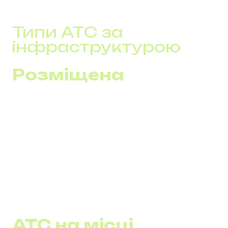
Типи АТС за
інфраструктурою
Розміщена
Хмарна АТС, управління та інфраструктура якої
знаходяться на серверах провайдера.
Мінімальні витрати на обслуговування, зручне
керування через Інтернет.
Ідеально підходить для бізнесів, які бажають
мінімізувати IT-витрати та забезпечити гнучкість
роботи працівників.
АТС на місці