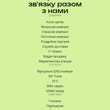
зв'язку разом
з нами
рішення
Колл-центр
Фінансові компанії
Страхові компанії
Логістичні компанії
Роздрібна торгівля
Служби доставки
IT-бізнес
Відділ продажу
Маркетингова агенція
послуги
Віртуальні (DID) номери
SIP Trunk
АТС
SMS сервіс
SPAM Чекер
навігація
Головна
Партнерам