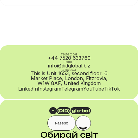
комунікації. Для бізнесу кожен такий статусний...
телефон
+44 7520 633760
пошта
info@didglobal.biz
адреса
This is Unit 1653, second floor, 6
Market Place, London, Fitzrovia,
W1W 8AF, United Kingdom
LinkedIn
Instagram
Telegram
YouTube
TikTok
наверх
Обирай світ