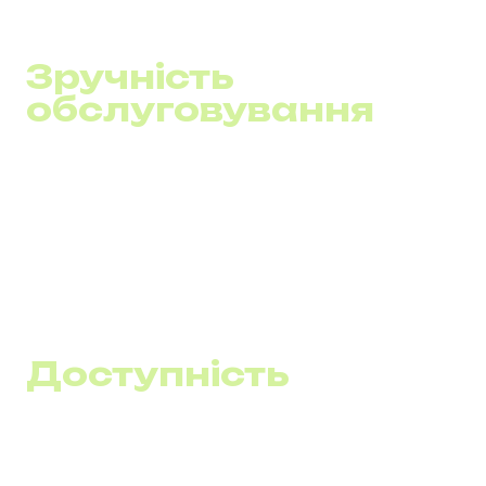
інфраструктурі, знижуючи потребу у додаткових
інвестиціях.
Зручність
обслуговування
Простота управління:
Централізоване керування
через вебінтерфейс робить налаштування та
адміністрування системи доступним навіть для
новачків.
Швидке розширення:
Додавання нових ліній або
користувачів не потребує фізичного втручання,
прискорюючи масштабування бізнесу.
Доступність
Робота з будь-якої точки світу:
Співробітники
можуть підключатися до системи віддалено,
забезпечуючи безперервний зв'язок та доступ до