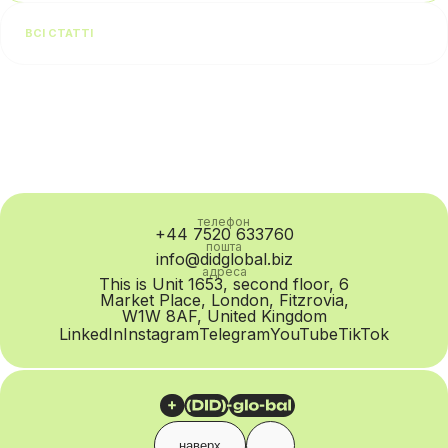
даними Salesforce, 64% споживачів очікують відповіді в
ВСІ СТАТТІ
режимі реального часу незалежно від каналу
комунікації. Для бізнесу кожен такий статусний...
телефон
+44 7520 633760
пошта
info@didglobal.biz
адреса
This is Unit 1653, second floor, 6
Market Place, London, Fitzrovia,
W1W 8AF, United Kingdom
LinkedIn
Instagram
Telegram
YouTube
TikTok
наверх