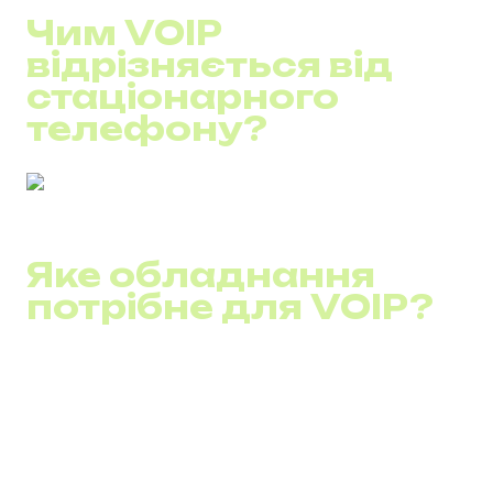
Чим VOIP
відрізняється від
стаціонарного
телефону?
Яке обладнання
потрібне для VOIP?
В цілому, вам не знадобиться велика кількість
апаратного обладнання, оскільки більшість систем
засновані виключно на програмному забезпеченні.
Однак, вам слід мати аналоговий адаптер для
телефону, вихід в інтернет, гарнітура для комп'ютера
або бездротовий телефон VOIP, маршрутизатор.