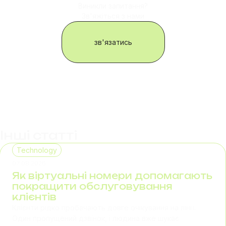
Виникли запитання?
Зв'яжіться з нами
зв'язатись
Інші статті
Technology
07.08.2026
Як віртуальні номери допомагають
покращити обслуговування
клієнтів
Клієнти рідко пробачають довге очікування на лінії.
Один пропущений дзвінок, і людина вже шукає