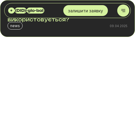
DID GLOBAL
БЛОГ
ЩО ТАКЕ VOIP І ДЛЯ ЧОГО ВІН ВИКОРИСТОВУЄТЬСЯ?
залишити заявку
Що таке VoIP і для чого він
використовується?
news
09.04.2025
У світі, де технології постійно розвиваються, одне з
питань, яке все частіше постає перед підприємцями-
початківцями: "Що таке VoIP телефонія і як вона
працює?
Це може звучати як черговий технічний жаргон, але
насправді VoIP відкриває нові можливості для вашого
бізнесу, пропонуючи економічний спосіб отримання
робочого номера телефону через інтернет.
Впровадження віртуальних номерів у бізнес є
революційним рішенням зниження витрат без втрати
якості зв'язку.
Попри те що VoIP (протокол передачі голосу через