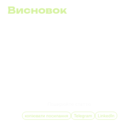
Висновок
VoIP телефонія є ключовим елементом в арсеналі
сучасного підприємця, що дозволяє не лише
оптимізувати витрати на зв'язок, а й значно розширити
можливості бізнес-комунікацій шляхом впровадження
інноваційних рішень та інтеграції з іншими бізнес-
процесами. Вибір VoIP – це крок до майбутнього, де
гнучкість, мобільність та ефективність стають
визначальними чинниками успіху.
Поширюйте статтю
копіювати посилання
Telegram
LinkedIn