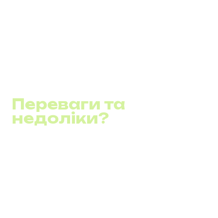
Використання VoIP не обмежується лише голосовим
зв'язком; технологія також підтримує
відеоконференцзв'язок, передачу файлів та текстових
повідомлень, інтегруючись із різноманітними бізнес-
додатками для створення багатоканальних
комунікаційних платформ.
Переваги та
недоліки?
Переваги VoIP:
Зниження витрат
: Значна економія коштів у
порівнянні з використанням традиційних
телефонних ліній завдяки передачі дзвінків через
інтернет.