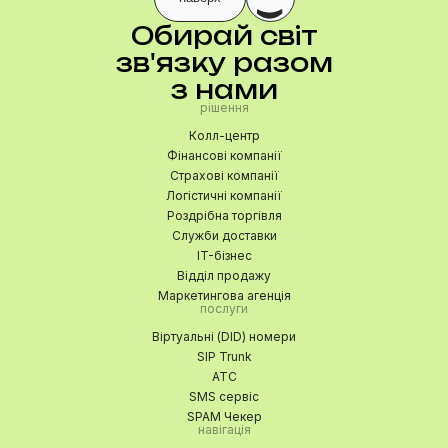
Обирай світ
зв'язку разом
з нами
рішення
Колл-центр
Фінансові компанії
Страхові компанії
Логістичні компанії
Роздрібна торгівля
Служби доставки
IT-бізнес
Відділ продажу
Маркетингова агенція
послуги
Віртуальні (DID) номери
SIP Trunk
АТС
SMS сервіс
SPAM Чекер
навігація