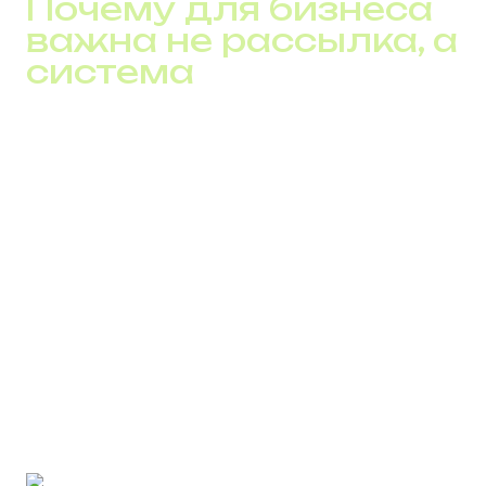
Почему для бизнеса
важна не рассылка, а
система
Разница между хаотичным и системным подходом к
SMS заметна быстро.
В первом случае канал выглядит как расход. Во
втором – как управляемый актив.
Подход DID Global построен вокруг управляемости:
стабильная доставка;
прогнозируемое поведение трафика;
защита от блокировок и спама;
аналитика в реальном времени.