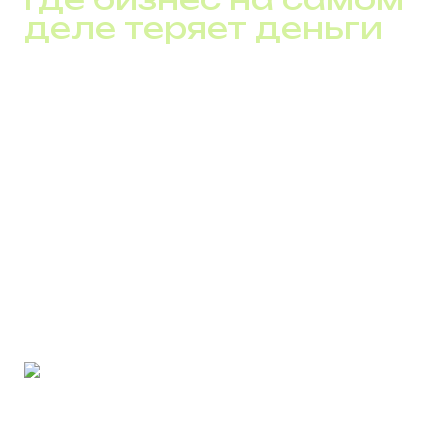
деле теряет деньги
SMS почти никогда не создает спрос. Его задача –
устранять потери в тех моментах, где клиент уже
готов действовать, но процесс дает сбой.
Чаще всего это происходит при:
подтверждении регистрации;
доступе к аккаунту;
завершении заказа;
изменении статуса услуги.
В масштабе компании такие сбои выглядят как тысячи