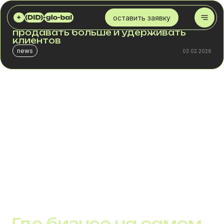
DID GLOBAL
БЛОГ
КАК SMS-СЕРВИС ПОМОГАЕТ БИЗНЕСУ ПРОДАВАТЬ БОЛЬШЕ И УДЕРЖИВАТЬ КЛИЕНТОВ
оставить заявку
Как SMS-сервис помогает бизнесу
продавать больше и удерживать
клиентов
news
03.02.2026
Во многих компаниях SMS существует отдельно от
бизнес-логики. Его используют для подтверждений,
напоминаний или технических сообщений, не
рассматривая как часть системы продаж и сервиса.
В такой модели канал редко даёт измеримый эффект.
SMS начинает работать на бизнес тогда, когда его
воспринимают не как рассылку, а как инструмент
управления действиями клиентов. Именно в этот
момент он влияет и на выручку, и на лояльность без
расширения маркетинговых бюджетов.
Где бизнес на самом