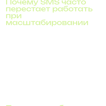
Почему SMS часто
перестает работать
при
масштабировании
Чаще всего проблемы появляются тогда, когда
бизнес растет.
Типичные причины:
увеличение объёмов без контроля маршрутов;
дублирование сообщений с другими каналами;
отсутствие фильтрации аномальной активности.
То, что работало на тысячах сообщений, начинает
давать сбои на десятках тысяч. И именно в этот
момент SMS из полезного инструмента превращается
в источник рисков.