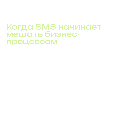
незавершенных действий ежемесячно. Они не всегда
заметны в еженедельных отчетах, но напрямую
влияют на доход каждый месяц.
Когда SMS начинает
мешать бизнес-
процессам
Один из проектов, с которым работала команда DID
Global, международная онлайн-платформа с высокой
нагрузкой на сервисные операции и пользовательские
уведомления. SMS использовался как операционный
канал для информирования пользователей о статусах
заказов и изменениях в работе сервиса.
На начальном этапе система работала стабильно.
Проблемы появились после роста аудитории и
объемов трафика:
часть сообщений доставлялась с задержкой;