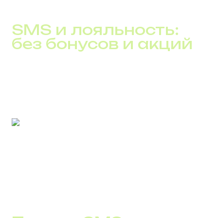
неизбежные при масштабировании, исчезли.
SMS и лояльность:
без бонусов и акций
Лояльность формируется не в момент продажи. Она
возникает в сервисных мелочах, которые клиент
редко замечает, но хорошо ощущает.
По оценкам клиентов DID Global, внедрение чётких
сервисных SMS-сценариев позволяет сократить
количество повторных обращений в поддержку на 15–
25%. При этом продукт и тарифы не меняются.
Меняется лишь способ взаимодействия с клиентом.