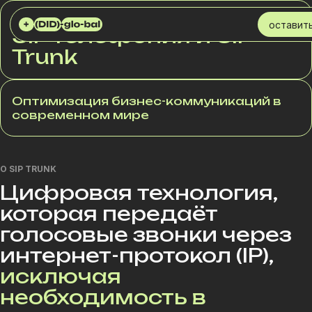
DID GLOBAL
УСЛУГИ
SIP TRUNK
оставить
SIP телефония и SIP
Trunk
Оптимизация бизнес-коммуникаций в
современном мире
О SIP TRUNK
Цифровая технология,
которая передаёт
голосовые звонки через
интернет-протокол (IP),
исключая
необходимость в