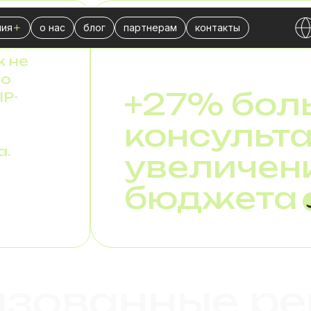
ия
о нас
блог
партнерам
контакты
DID GLOBAL
РЕШЕНИЯ
IP-ТЕЛЕФОНИЯ ДЛ
ли
) номера
-центра
к не
во
ховой компании
+27% бол
IP-
знеса
консульта
нсовой компании
а.
увеличен
тической компании
бы доставки
бюджета
чной торговли
л продаж
тингового агентства
изованные ре