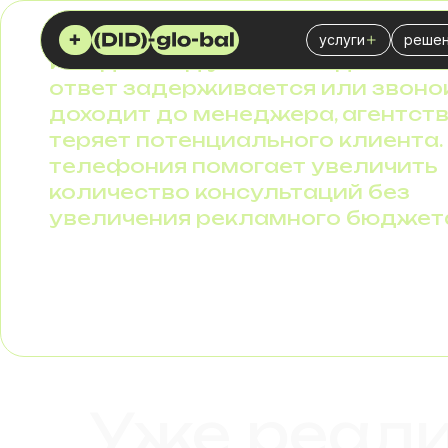
услуги
решен
Каждый лид уже стоит денег. Ес
Виртуальные (DID
Колл
ответ задерживается или звоно
доходит до менеджера, агентст
SIP Trunk
Стра
теряет потенциального клиента. 
АТС
IT-би
телефония помогает увеличить
количество консультаций без
SMS сервис
Фина
увеличения рекламного бюджет
SPAM чекер
Логис
Служ
Розни
Отде
Марке
Уже реал