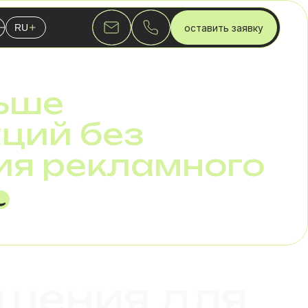
оставить заявку
RU
Я МАРКЕТИНГОВЫХ АГЕНТСТВ
English
Українська
ьше
Русский
ций без
ия рекламного
шения для