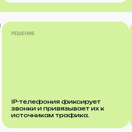
я
РЕШЕНИЕ
IP-телефония фиксирует
звонки и привязывает их к
источникам трафика.
ь