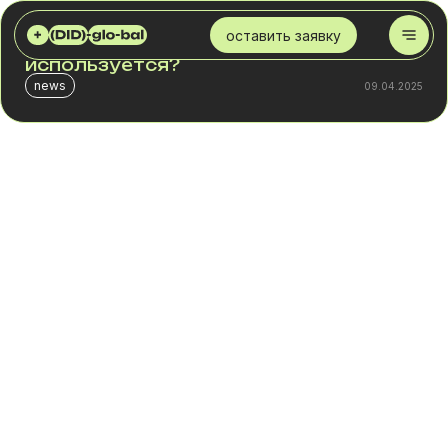
DID GLOBAL
БЛОГ
ЧТО ТАКОЕ VOIP И ДЛЯ ЧЕГО ОН ИСПОЛЬЗУЕТСЯ?
оставить заявку
Что такое VoIP и для чего он
используется?
news
09.04.2025
В мире, где технологии постоянно развиваются, один
из вопросов, который все чаще встает перед
начинающими предпринимателями: "Что такое voip
телефония и как она работает?"&nbsp;
Это может звучать как очередной технический
жаргон, но на деле VoIP открывает новые
возможности для вашего бизнеса, предлагая
экономичный способ получения рабочего номера
телефона через интернет В эру, когда экономия
играет ключевую роль, внедрение виртуальных
номеров в бизнес является революционным решением
для снижения расходов без потери качества связи.