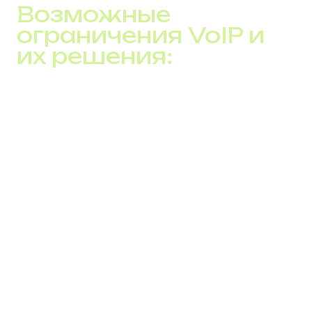
Возможные
ограничения VoIP и
их решения:
Доступ к экстренным службам
:
Потенциальные сложности могут быть
минимизированы путем использования
дополнительных сервисов или мобильной связи в
качестве альтернативы.
Зависимость от интернета
:
Высококачественное и стабильное интернет-
соединение обеспечивает надежную работу
VoIP. Рассмотрение альтернативных вариантов
подключения может служить запасным планом.
Чувствительность к отключениям
электроэнергии
: Использование
бесперебойных источников питания (БИП) и
аккумуляторов гарантирует беспрерывную