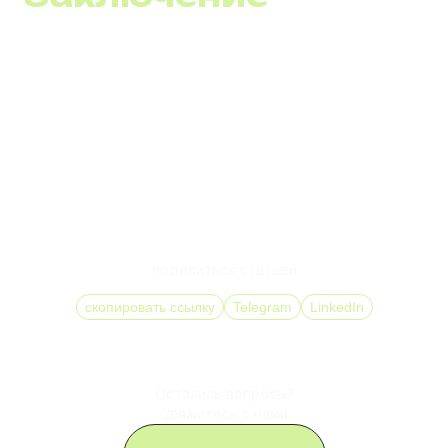
VoIP телефония является ключевым элементом в
арсенале современного предпринимателя,
позволяющим не только оптимизировать расходы на
связь, но и значительно расширить возможности
бизнес-коммуникаций за счет внедрения
инновационных решений и интеграции с другими
бизнес-процессами. Выбор VoIP – это шаг к
будущему, где гибкость, мобильность и
эффективность становятся определяющими
факторами успеха.
поделиться статьей
скопировать ссылку
Telegram
LinkedIn
Остались вопросы?
Свяжитесь с нами