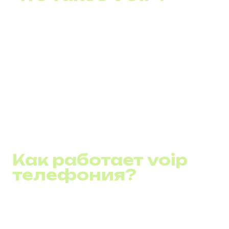
VoIP (Voice over Internet Protocol) — это технология,
позволяющая проводить голосовые звонки через
Интернет, вместо традиционных телефонных линий
или мобильной связи. Суть VoIP заключается в
преобразовании аналоговых голосовых сигналов в
цифровые данные, которые затем передаются через
Интернет. Это позволяет пользователям совершать
телефонные звонки с компьютера, специального VoIP-
телефона или смартфона с поддержкой VoIP-
приложений, используя любое интернет-соединение.
Как работает voip
телефония?
Как говорилось ранее, это передовая технология,
трансформирующая аудиосигналы в цифровые пакеты
данных для их последующей трансмиссии через IP-