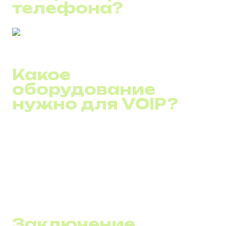
телефона?
Какое
оборудование
нужно для VOIP?
В целом, вам не потребуется большое количество
аппаратного оборудования, так как большинство
систем основаны исключительно на ПО. Однако вам
следует иметь аналоговый адаптер для телефона,
выход в интернет, гарнитура для компьютера или
беспроводной телефон VOIP, маршрутизатор.&nbsp;
Заключение