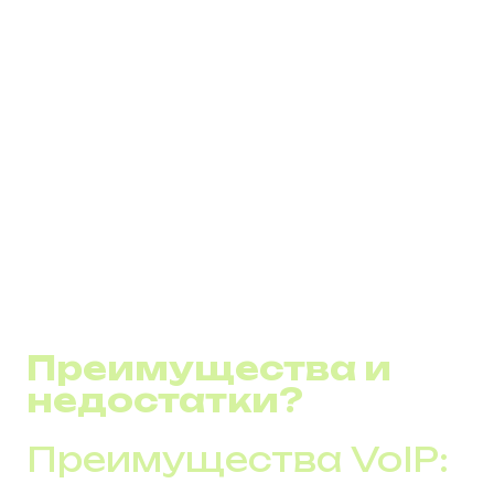
Дуплексная связь
:
Весь процесс выполняется в реальном времени
и в обе стороны, позволяя участникам разговора
свободно общаться без заметных задержек.
Использование VoIP не ограничивается только
голосовой связью; технология также поддерживает
видеоконференцсвязь, передачу файлов и текстовых
сообщений, интегрируясь с разнообразными бизнес-
приложениями для создания многоканальных
коммуникационных платформ.&nbsp;
Преимущества и
недостатки?
Преимущества VoIP: