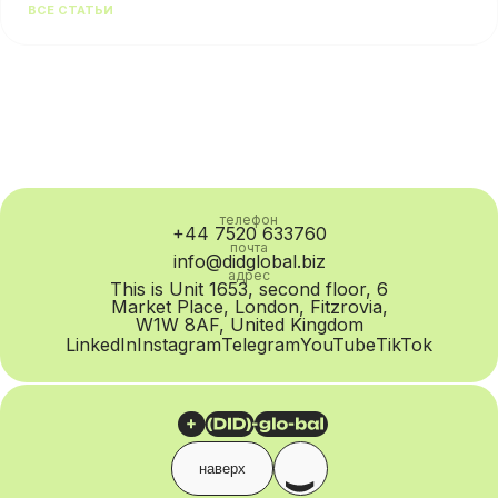
ВСЕ СТАТЬИ
ответа в режиме реального времени независимо от
канала коммуникации. Для бизнеса каждый такой
статусный...
телефон
+44 7520 633760
почта
info@didglobal.biz
адрес
This is Unit 1653, second floor, 6
Market Place, London, Fitzrovia,
W1W 8AF, United Kingdom
LinkedIn
Instagram
Telegram
YouTube
TikTok
наверх