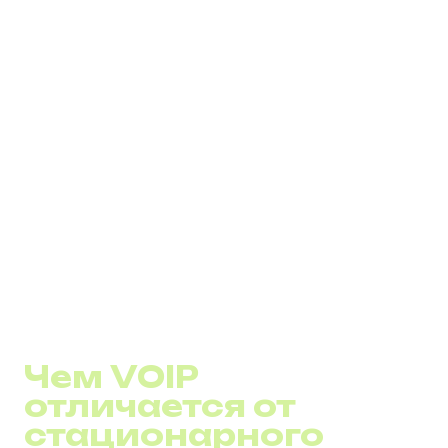
работу системы.
Ограниченный доступ к справочным
службам
: Многие VoIP-провайдеры предлагают
решения, направленные на улучшение доступа к
информационным и справочным службам, а
также интеграцию с местными
информационными системами.
Принимая во внимание эти меры предосторожности и
решения, VoIP представляет собой
высокоэффективную и адаптируемую технологию
связи, способную удовлетворить разнообразные
потребности современного бизнеса и частных
пользователей.
Чем VOIP
отличается от
стационарного